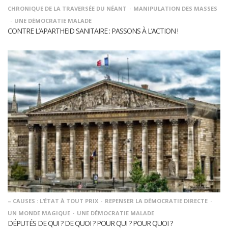
CHRONIQUE DE LA TRAVERSÉE DU NÉANT
MANIPULATION DES MASSES
UNE DÉMOCRATIE MALADE
CONTRE L’APARTHEID SANITAIRE : PASSONS À L’ACTION !
– CAUSES : L’ÉTAT À TOUT PRIX
REPENSER LA DÉMOCRATIE DIRECTE
UN MONDE MAGIQUE
UNE DÉMOCRATIE MALADE
DÉPUTÉS DE QUI ? DE QUOI ? POUR QUI ? POUR QUOI ?