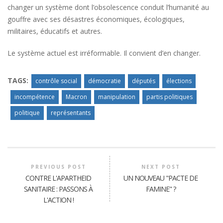
changer un système dont l’obsolescence conduit l’humanité au
gouffre avec ses désastres économiques, écologiques,
militaires, éducatifs et autres.
Le système actuel est irréformable. Il convient d’en changer.
TAGS:
contrôle social
démocratie
députés
élections
incompétence
Macron
manipulation
partis politiques
politique
représentants
PREVIOUS POST
NEXT POST
CONTRE L'APARTHEID
UN NOUVEAU "PACTE DE
SANITAIRE : PASSONS À
FAMINE" ?
L'ACTION !