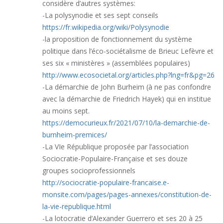
considère d’autres systèmes:
-La polysynodie et ses sept conseils
https://fr.wikipedia.org/wiki/Polysynodie
-la proposition de fonctionnement du système
politique dans l’éco-sociétalisme de Brieuc Lefèvre et
ses six « ministères » (assemblées populaires)
http://www.ecosocietal.org/articles.php?lng=fr&pg=26
-La démarchie de John Burheim (à ne pas confondre
avec la démarchie de Friedrich Hayek) qui en institue
au moins sept.
https://democurieux.fr/2021/07/10/la-demarchie-de-
burnheim-premices/
-La VIe République proposée par l’association
Sociocratie-Populaire-Française et ses douze
groupes socioprofessionnels
http://sociocratie-populaire-francaise.e-
monsite.com/pages/pages-annexes/constitution-de-
la-vie-republique.html
-La lotocratie d’Alexander Guerrero et ses 20 à 25