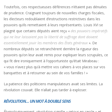
Toutefois, ces respectueuses déférences n’étaient pas dénuées
de prudence. Craignant toujours de nouvelles charges fiscales,
les électeurs redoublaient d’instructions restrictives dans les
pouvoirs qu’ils remettaient à leurs représentants. Louis XVI se
plaignit que certains députés aient reçu «
des pouvoirs impératifs
qui ne leur laissaient pas la liberté de suffrage dont doivent
essentiellement jouir les membres des États généraux
». De
nombreux députés se retranchèrent derrière la rigueur des
pouvoirs qu’on leur avait remis pour expliquer leurs scrupules, ce
qui fit dire ironiquement à l’opportuniste qu’était Mirabeau :
« vous n’avez plus qu’à mettre vos cahiers à vos places sur vos
banquettes et à retourner au sein de vos familles ! »
La patience des politiciens manipulateurs avait ses limites. La
révolution couvait. Elle n’allait pas tarder à exploser.
RÉVOLUTION… UN MOT À DOUBLE SENS
Étymologiquement, révolution signifie « retour en cercle » et