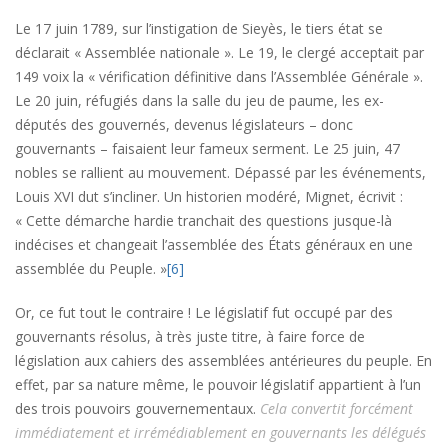
Le 17 juin 1789, sur l’instigation de Sieyès, le tiers état se
déclarait « Assemblée nationale ». Le 19, le clergé acceptait par
149 voix la « vérification définitive dans l’Assemblée Générale ».
Le 20 juin, réfugiés dans la salle du jeu de paume, les ex-
députés des gouvernés, devenus législateurs – donc
gouvernants – faisaient leur fameux serment. Le 25 juin, 47
nobles se rallient au mouvement. Dépassé par les événements,
Louis XVI dut s’incliner. Un historien modéré, Mignet, écrivit :
« Cette démarche hardie tranchait des questions jusque-là
indécises et changeait l’assemblée des États généraux en une
assemblée du Peuple. »
[6]
Or, ce fut tout le contraire ! Le législatif fut occupé par des
gouvernants résolus, à très juste titre, à faire force de
législation aux cahiers des assemblées antérieures du peuple. En
effet, par sa nature même, le pouvoir législatif appartient à l’un
des trois pouvoirs gouvernementaux.
Cela convertit forcément
immédiatement et irrémédiablement en gouvernants les délégués