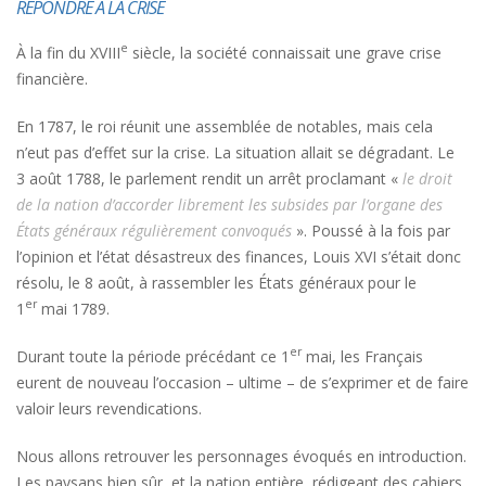
RÉPONDRE À LA CRISE
e
À la fin du XVIII
siècle, la société connaissait une grave crise
financière.
En 1787, le roi réunit une assemblée de notables, mais cela
n’eut pas d’effet sur la crise. La situation allait se dégradant. Le
3 août 1788, le parlement rendit un arrêt proclamant «
le droit
de la nation d’accorder librement les subsides par l’organe des
États généraux régulièrement convoqués
». Poussé à la fois par
l’opinion et l’état désastreux des finances, Louis XVI s’était donc
résolu, le 8 août, à rassembler les États généraux pour le
er
1
mai 1789.
er
Durant toute la période précédant ce 1
mai, les Français
eurent de nouveau l’occasion – ultime – de s’exprimer et de faire
valoir leurs revendications.
Nous allons retrouver les personnages évoqués en introduction.
Les paysans bien sûr, et la nation entière, rédigeant des cahiers