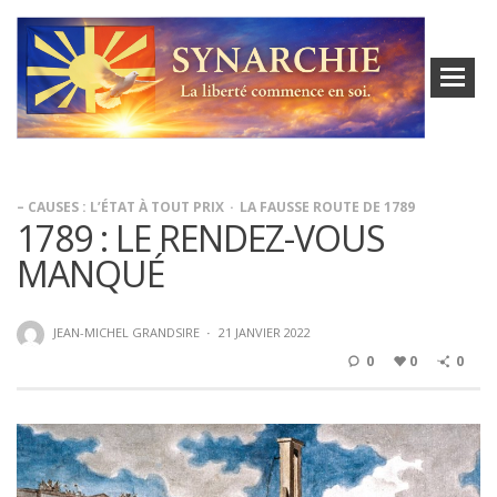
– CAUSES : L’ÉTAT À TOUT PRIX
LA FAUSSE ROUTE DE 1789
1789 : LE RENDEZ-VOUS
MANQUÉ
JEAN-MICHEL GRANDSIRE
·
21 JANVIER 2022
0
0
0