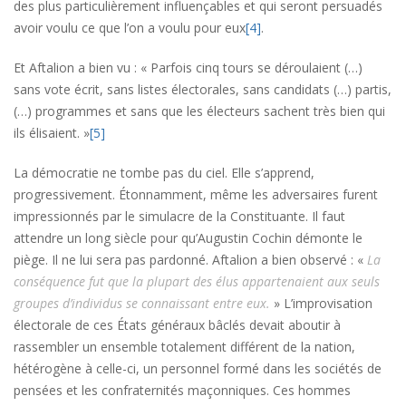
des plus particulièrement influençables et qui seront persuadés
avoir voulu ce que l’on a voulu pour eux
[4]
.
Et Aftalion a bien vu : « Parfois cinq tours se déroulaient (…)
sans vote écrit, sans listes électorales, sans candidats (…) partis,
(…) programmes et sans que les électeurs sachent très bien qui
ils élisaient. »
[5]
La démocratie ne tombe pas du ciel. Elle s’apprend,
progressivement. Étonnamment, même les adversaires furent
impressionnés par le simulacre de la Constituante. Il faut
attendre un long siècle pour qu’Augustin Cochin démonte le
piège. Il ne lui sera pas pardonné. Aftalion a bien observé : «
La
conséquence fut que la plupart des élus appartenaient aux seuls
groupes d’individus se connaissant entre eux.
» L’improvisation
électorale de ces États généraux bâclés devait aboutir à
rassembler un ensemble totalement différent de la nation,
hétérogène à celle-ci, un personnel formé dans les sociétés de
pensées et les confraternités maçonniques. Ces hommes