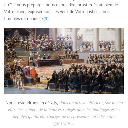
qu’Elle nous prépare… nous osons dire, prosternés au pied de
Votre trône, exposer sous les yeux de Votre justice… nos
humbles demandes »
[3]
.
Nous reviendrons en détails,
dans un article ultérieur, sur le lien
entre les cahiers de doléances rédigés dans les bailliages et les
députés qui furent chargés de les présenter lors des états
généraux…