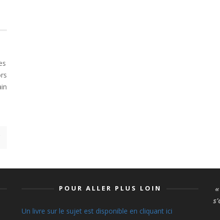
es
ors
ain
POUR ALLER PLUS LOIN
« 
s’
Un livre sur le sujet est disponible en cliquant ici